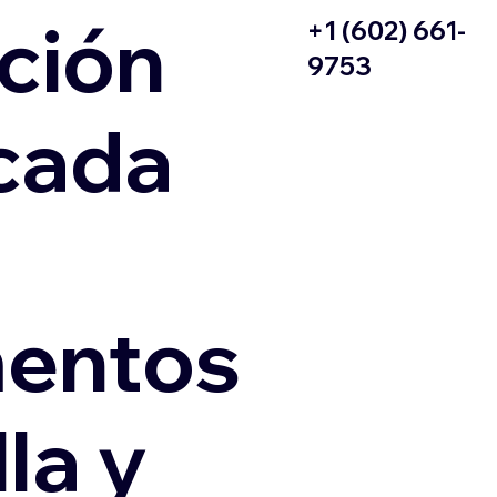
ción
+1 (602) 661-
9753
icada
entos
la y