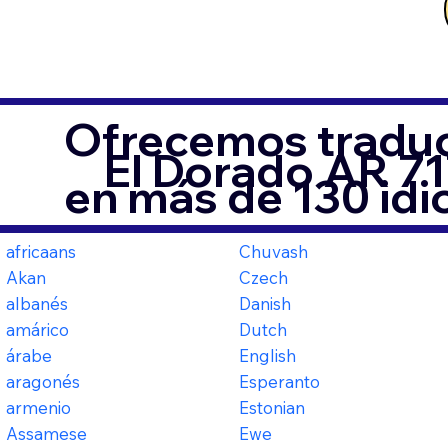
Ofrecemos traduc
El Dorado AR 7
en más de 130 id
africaans
Chuvash
Akan
Czech
albanés
Danish
amárico
Dutch
árabe
English
aragonés
Esperanto
armenio
Estonian
Assamese
Ewe