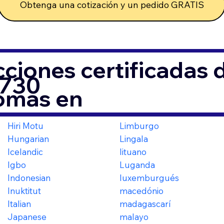
Obtenga una cotización y un pedido GRATIS
ciones certificadas
1730
iomas en
Hiri Motu
Limburgo
Hungarian
Lingala
Icelandic
lituano
Igbo
Luganda
Indonesian
luxemburgués
Inuktitut
macedónio
Italian
madagascarí
Japanese
malayo