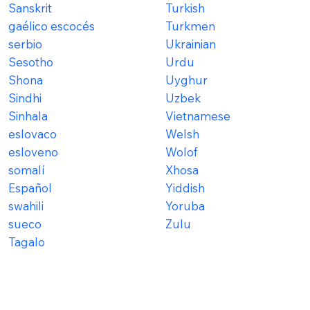
Sanskrit
Turkish
gaélico escocés
Turkmen
serbio
Ukrainian
Sesotho
Urdu
Shona
Uyghur
Sindhi
Uzbek
Sinhala
Vietnamese
eslovaco
Welsh
esloveno
Wolof
somalí
Xhosa
Español
Yiddish
swahili
Yoruba
sueco
Zulu
Tagalo