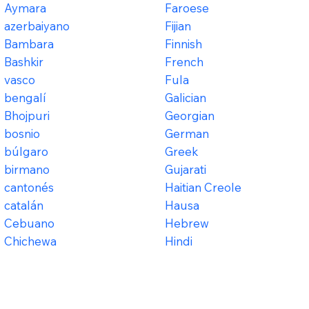
Aymara
Faroese
azerbaiyano
Fijian
Bambara
Finnish
Bashkir
French
vasco
Fula
bengalí
Galician
Bhojpuri
Georgian
bosnio
German
búlgaro
Greek
birmano
Gujarati
cantonés
Haitian Creole
catalán
Hausa
Cebuano
Hebrew
Chichewa
Hindi