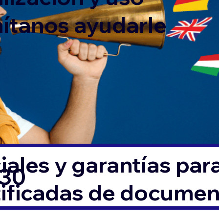
mítanos ayudarle
ales y garantías par
730
tificadas de docume