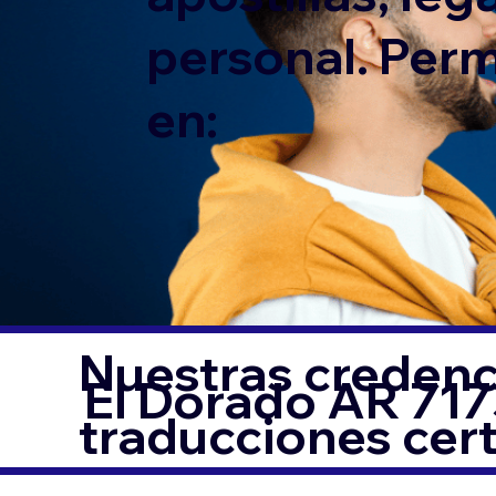
personal. Per
en:
Nuestras credenci
El Dorado AR 71
traducciones cer