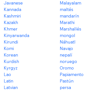
Javanese
Malayalam
Kannada
maltés
Kashmiri
mandarín
Kazakh
Marathi
Khmer
Marshallés
Kinyarwanda
mongol
Kirundi
Náhuatl
Komi
Navajo
Korean
nepalí
Kurdish
noruego
Kyrgyz
Oromo
Lao
Papiamento
Latin
Pastún
Latvian
persa