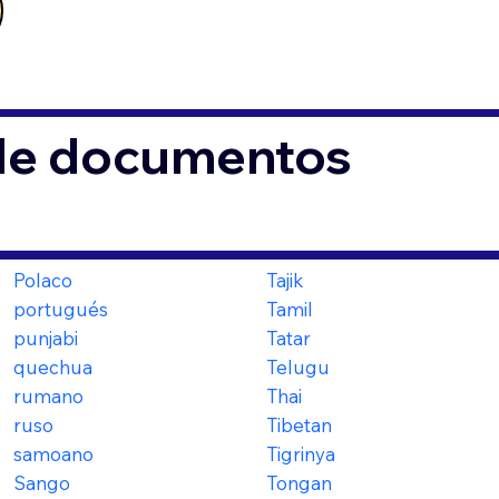
 de documentos
Polaco
Tajik
portugués
Tamil
punjabi
Tatar
quechua
Telugu
rumano
Thai
ruso
Tibetan
samoano
Tigrinya
Sango
Tongan