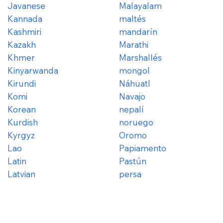
Javanese
Malayalam
Kannada
maltés
Kashmiri
mandarín
Kazakh
Marathi
Khmer
Marshallés
Kinyarwanda
mongol
Kirundi
Náhuatl
Komi
Navajo
Korean
nepalí
Kurdish
noruego
Kyrgyz
Oromo
Lao
Papiamento
Latin
Pastún
Latvian
persa