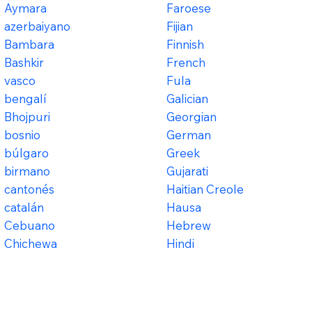
Aymara
Faroese
azerbaiyano
Fijian
Bambara
Finnish
Bashkir
French
vasco
Fula
bengalí
Galician
Bhojpuri
Georgian
bosnio
German
búlgaro
Greek
birmano
Gujarati
cantonés
Haitian Creole
catalán
Hausa
Cebuano
Hebrew
Chichewa
Hindi