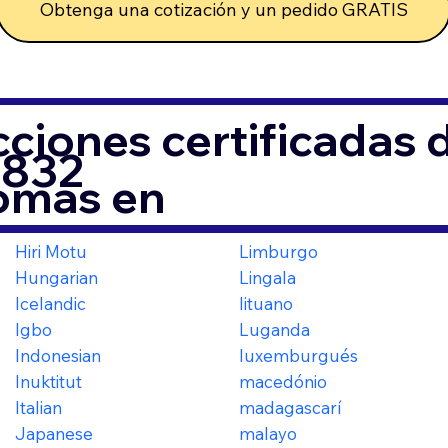
Obtenga una cotización y un pedido GRATIS
ciones certificadas
1832
iomas en
Hiri Motu
Limburgo
Hungarian
Lingala
Icelandic
lituano
Igbo
Luganda
Indonesian
luxemburgués
Inuktitut
macedónio
Italian
madagascarí
Japanese
malayo