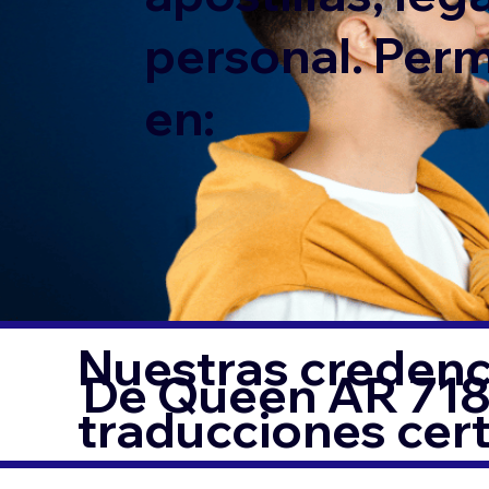
personal. Per
en:
Nuestras credenci
De Queen AR 71
traducciones cer