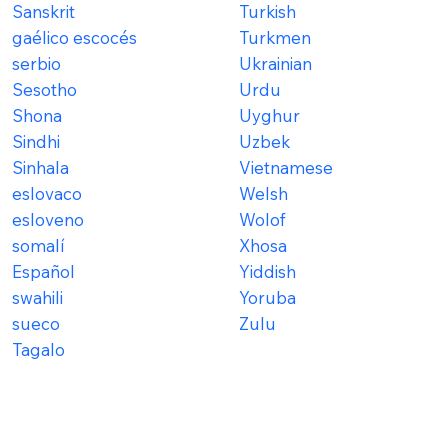
Sanskrit
Turkish
gaélico escocés
Turkmen
serbio
Ukrainian
Sesotho
Urdu
Shona
Uyghur
Sindhi
Uzbek
Sinhala
Vietnamese
eslovaco
Welsh
esloveno
Wolof
somalí
Xhosa
Español
Yiddish
swahili
Yoruba
sueco
Zulu
Tagalo