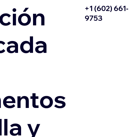
ción
+1 (602) 661-
9753
icada
entos
la y