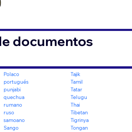
 de documentos
Polaco
Tajik
portugués
Tamil
punjabi
Tatar
quechua
Telugu
rumano
Thai
ruso
Tibetan
samoano
Tigrinya
Sango
Tongan