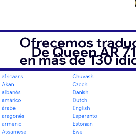
Ofrecemos traduc
De Queen AR 7
en más de 130 id
africaans
Chuvash
Akan
Czech
albanés
Danish
amárico
Dutch
árabe
English
aragonés
Esperanto
armenio
Estonian
Assamese
Ewe