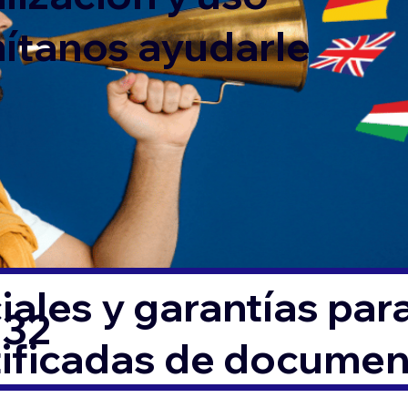
mítanos ayudarle
ales y garantías par
832
tificadas de docume