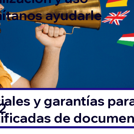
mítanos ayudarle
ales y garantías par
2
tificadas de docume