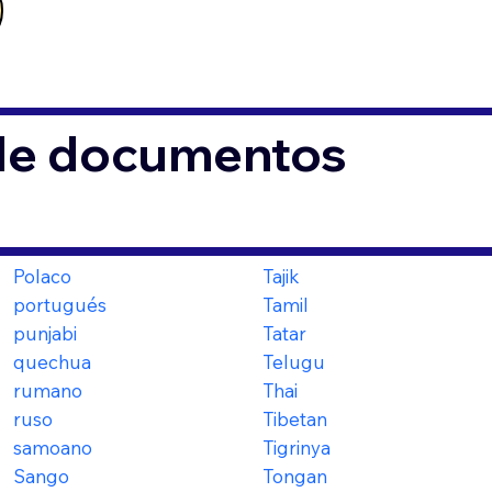
 de documentos
Polaco
Tajik
portugués
Tamil
punjabi
Tatar
quechua
Telugu
rumano
Thai
ruso
Tibetan
samoano
Tigrinya
Sango
Tongan