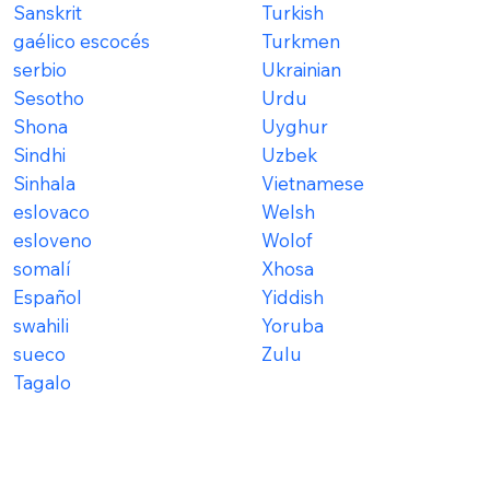
Sanskrit
Turkish
gaélico escocés
Turkmen
serbio
Ukrainian
Sesotho
Urdu
Shona
Uyghur
Sindhi
Uzbek
Sinhala
Vietnamese
eslovaco
Welsh
esloveno
Wolof
somalí
Xhosa
Español
Yiddish
swahili
Yoruba
sueco
Zulu
Tagalo