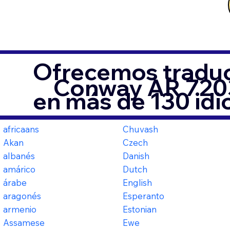
Ofrecemos traduc
Conway AR 720
en más de 130 id
africaans
Chuvash
Akan
Czech
albanés
Danish
amárico
Dutch
árabe
English
aragonés
Esperanto
armenio
Estonian
Assamese
Ewe