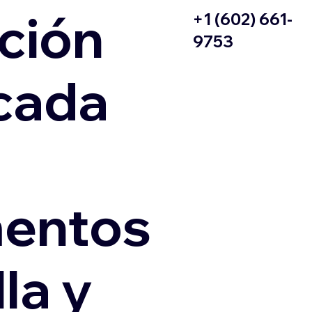
ción
+1 (602) 661-
9753
icada
entos
la y