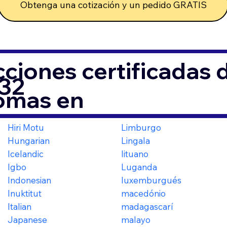
Obtenga una cotización y un pedido GRATIS
ciones certificadas
32
iomas en
Hiri Motu
Limburgo
Hungarian
Lingala
Icelandic
lituano
Igbo
Luganda
Indonesian
luxemburgués
Inuktitut
macedónio
Italian
madagascarí
Japanese
malayo