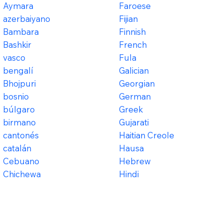
Aymara
Faroese
azerbaiyano
Fijian
Bambara
Finnish
Bashkir
French
vasco
Fula
bengalí
Galician
Bhojpuri
Georgian
bosnio
German
búlgaro
Greek
birmano
Gujarati
cantonés
Haitian Creole
catalán
Hausa
Cebuano
Hebrew
Chichewa
Hindi