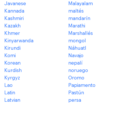
Javanese
Malayalam
Kannada
maltés
Kashmiri
mandarín
Kazakh
Marathi
Khmer
Marshallés
Kinyarwanda
mongol
Kirundi
Náhuatl
Komi
Navajo
Korean
nepalí
Kurdish
noruego
Kyrgyz
Oromo
Lao
Papiamento
Latin
Pastún
Latvian
persa