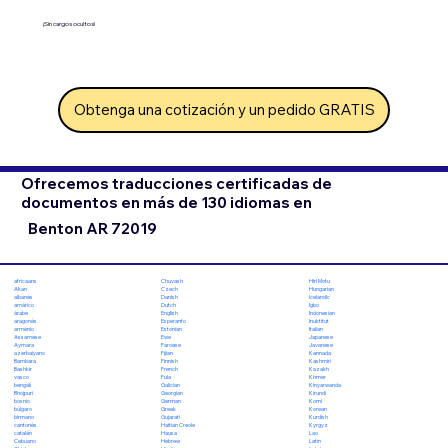
¡Sin cargos ocultos!
Obtenga una cotización y un pedido GRATIS
Ofrecemos traducciones certificadas de
documentos en más de 130 idiomas en
Benton AR 72019
Chuvash
Hiri Motu
africaans
Czech
Hungarian
Akan
Danish
Icelandic
albanés
Dutch
Igbo
amárico
English
Indonesian
árabe
Esperanto
Inuktitut
aragonés
Estonian
Italian
armenio
Ewe
Japanese
Assamese
Faroese
Javanese
Aymara
Fijian
Kannada
azerbaiyano
Finnish
Kashmiri
Bambara
French
Kazakh
Bashkir
Fula
Khmer
vasco
Galician
Kinyarwanda
bengalí
Georgian
Kirundi
Bhojpuri
German
Komi
bosnio
Greek
Korean
búlgaro
Gujarati
Kurdish
birmano
Haitian Creole
Kyrgyz
cantonés
Hausa
Lao
catalán
Hebrew
Latin
Cebuano