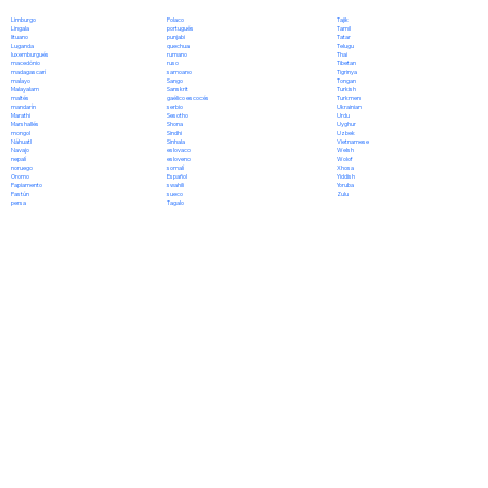
Polaco
Limburgo
Tajik
portugués
Lingala
Tamil
punjabi
lituano
Tatar
quechua
Luganda
Telugu
rumano
luxemburgués
Thai
ruso
macedónio
Tibetan
samoano
madagascarí
Tigrinya
Sango
malayo
Tongan
Sanskrit
Malayalam
Turkish
gaélico escocés
maltés
Turkmen
serbio
mandarín
Ukrainian
Sesotho
Marathi
Urdu
Shona
Marshallés
Uyghur
Sindhi
mongol
Uzbek
Sinhala
Náhuatl
Vietnamese
eslovaco
Navajo
Welsh
esloveno
nepalí
Wolof
somalí
noruego
Xhosa
Español
Oromo
Yiddish
swahili
Papiamento
Yoruba
sueco
Pastún
Zulu
Tagalo
persa