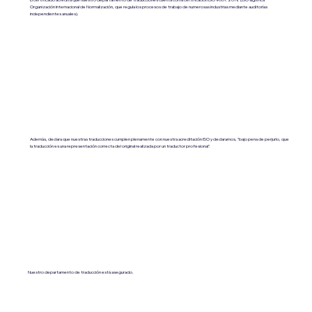
Organización Internacional de Normalización, que regula los procesos de trabajo de numerosas industrias mediante auditorías
independientes anuales).
Además, declara que nuestras traducciones cumplen plenamente con nuestra acreditación ISO y declaramos, "bajo pena de perjurio, que
la traducción es una representación correcta del original realizada por un traductor profesional".
Nuestro departamento de traducción está asegurado.