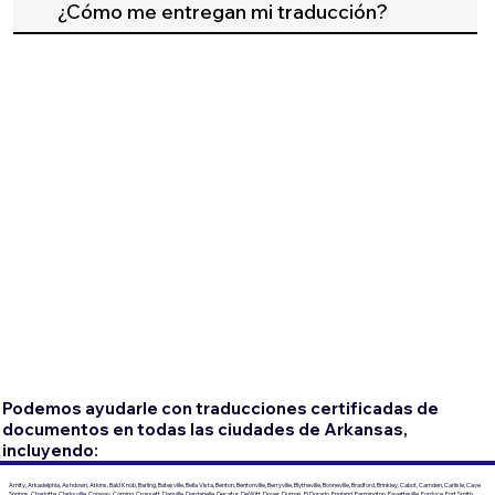
¿Cómo me entregan mi traducción?
Podemos ayudarle con traducciones certificadas de
documentos en todas las ciudades de Arkansas,
incluyendo:
Amity, Arkadelphia, Ashdown, Atkins, Bald Knob, Barling, Batesville, Bella Vista, Benton, Bentonville, Berryville, Blytheville, Booneville, Bradford, Brinkley, Cabot, Camden, Carlisle, Cave
Springs, Charlotte, Clarksville, Conway, Corning, Crossett, Danville, Dardanelle, Decatur, DeWitt, Dover, Dumas, El Dorado, England, Farmington, Fayetteville, Fordyce, Fort Smith,