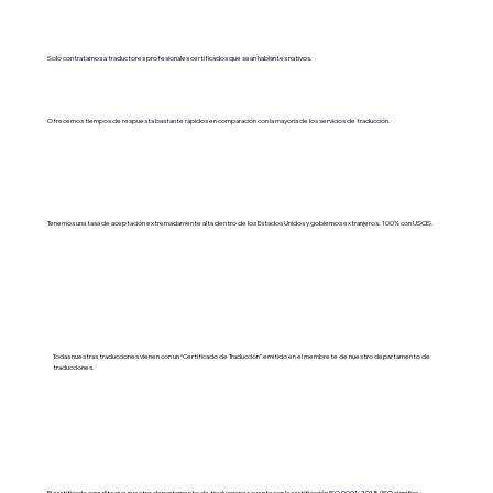
Solo contratamos a traductores profesionales certificados que sean hablantes nativos.
Ofrecemos tiempos de respuesta bastante rápidos en comparación con la mayoría de los servicios de traducción.
Tenemos una tasa de aceptación extremadamente alta dentro de los Estados Unidos y gobiernos extranjeros. 100% con USCIS.
Todas nuestras traducciones vienen con un “Certificado de Traducción” emitido en el membrete de nuestro departamento de
traducciones.
El certificado acredita que nuestro departamento de traducciones cuenta con la certificación ISO 9001:2018 (ISO significa