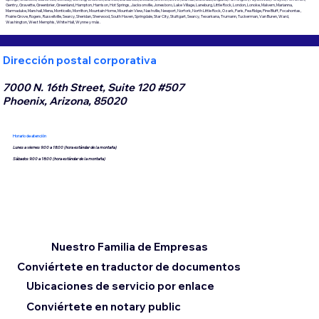
Gentry, Gravette, Greenbrier, Greenland, Hampton, Harrison, Hot Springs, Jacksonville, Jonesboro, Lake Village, Laneburg, Little Rock, London, Lonoke, Malvern, Marianna,
Marmaduke, Marshall, Mena, Monticello, Morrilton, Mountain Home, Mountain View, Nashville, Newport, Norfork, North Little Rock, Ozark, Paris, Pea Ridge, Pine Bluff, Pocahontas,
Prairie Grove, Rogers, Russellville, Searcy, Sheridan, Sherwood, South Haven, Springdale, Star City, Stuttgart, Searcy, Texarkana, Trumann, Tuckerman, Van Buren, Ward,
Washington, West Memphis, White Hall, Wynne y más.
Dirección postal corporativa
7000 N. 16th Street, Suite 120 #507
Phoenix, Arizona, 85020
Horario de atención
Lunes a viernes 9:00 a 18:00 (hora estándar de la montaña)
Sábados 9:00 a 18:00 (hora estándar de la montaña)
Nuestro Familia de Empresas
Conviértete en traductor de documentos
Ubicaciones de servicio por enlace
Conviértete en notary public