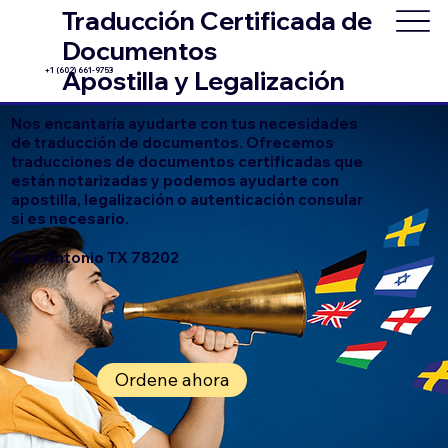
Traducción Certificada de
Documentos
+1 (602) 661-9753
Apostilla y Legalización
Nos encantaría ayudarte con tus necesidades
de traducción de documentos. Ofrecemos
traducciones de documentos certificadas que
están notarizadas y podemos ayudarte con
apostilla, legalización o autenticación consular
si es necesario.
San Antonio TX 78202
Ordene ahora