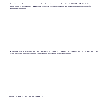
El certificado acredita que nuestro departamento de traducciones cuenta con la certificación ISO 9001:2018 (ISO significa
Organización Internacional de Normalización, que regula los procesos de trabajo de numerosas industrias mediante auditorías
independientes anuales).
Además, declara que nuestras traducciones cumplen plenamente con nuestra acreditación ISO y declaramos, "bajo pena de perjurio, que
la traducción es una representación correcta del original realizada por un traductor profesional".
Nuestro departamento de traducción está asegurado.