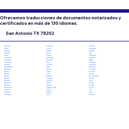
Ofrecemos traducciones de documentos notarizados y
certificados en más de 130 idiomas.
San Antonio TX 78202
Chuvash
Hiri Motu
Afrikaans
Czech
Hungarian
Akan
Danish
Icelandic
Albanian
Dutch
Igbo
Amharic
English
Indonesian
Arabic
Esperanto
Inuktitut
Aragonese
Estonian
Italian
Armenian
Ewe
Japanese
Assamese
Faroese
Javanese
Aymara
Fijian
Kannada
Azerbaijani
Finnish
Kashmiri
Bambara
French
Kazakh
Bashkir
Fula
Khmer
Basque
Galician
Kinyarwanda
Bengali
Georgian
Kirundi
Bhojpuri
German
Komi
Bosnian
Greek
Korean
Bulgarian
Gujarati
Kurdish
Burmese
Haitian Creole
Kyrgyz
Cantonese
Hausa
Lao
Catalan
Hebrew
Latin
Cebuano
Hindi
Latvian
Chichewa