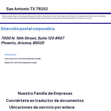
San Antonio TX 78202
Abilene, Amarillo, Arlington, Austin, Baytown, Brownsville, Carrollton, College Station, Corpus Christi, Dallas, Denton, El Paso, Frisco, Garland, Grand Prairie, Houston, Irving, Killeen,
Laredo, Lewisville, Lubbock, McAllen, McKinney, Midland, Mesquite, Odessa, Pasadena, Pearland, Plano, Richardson, Round Rock, San Antonio, Tyler, Waco
Dirección postal corporativa
7000 N. 16th Street, Suite 120 #507
Phoenix, Arizona, 85020
Horario de atención
Lunes a viernes 9:00 a 18:00 (hora estándar de la montaña)
Sábados 9:00 a 18:00 (hora estándar de la montaña)
Nuestro Familia de Empresas
Conviértete en traductor de documentos
Ubicaciones de servicio por enlace