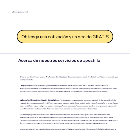
¡Sin cargos ocultos!
Obtenga una cotización y un pedido GRATIS
Acerca de nuestros servicios de apostilla
Si tiene la intención de usar su Traducción Certificada de Documentos dentro de los Estados Unidos, no necesita que
sea Apostillada.
La Apostilla
se utiliza cuando el país receptor forma parte de la Convención de La Haya de 1961. Certifica la
autenticidad de la firma, la capacidad de la persona que firma el documento y el sello o estampilla en el mismo. Esto
elimina la necesidad de autenticación adicional por parte de la embajada o consulado del país de destino.
La Legalización (o Autenticación Consular)
se utiliza cuando el país receptor no forma parte de la Convención de La
Haya.
Ambos son procesos de múltiples pasos que pueden variar de un estado a otro y pueden resultar muy confusos
para el público en general, por lo que nuestros profesionales capacitados pueden asistirle en el proceso siguiendo
la certificación de su traducción. También podemos asistirle con documentos no traducidos.
Sin embargo, para sus documentos traducidos, evaluaremos los documentos que envíe para traducción para
determinar si son más adecuados para Apostilla o Legalización.y si van a un país que forma parte o no de La Haya.
Desafortunadamente, nos resulta casi imposible crear un formulario de cotización para Apostillas porque cada una es
única. Sin embargo, garantizamos que nuestras tarifas son extremadamente accesibles para las Apostillas.
Un gran porcentaje de nuestras traducciones serán apostilladas en la oficina del Secretario de Estado más cercana al