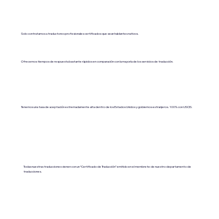
Solo contratamos a traductores profesionales certificados que sean hablantes nativos.
Ofrecemos tiempos de respuesta bastante rápidos en comparación con la mayoría de los servicios de traducción.
Tenemos una tasa de aceptación extremadamente alta dentro de los Estados Unidos y gobiernos extranjeros. 100% con USCIS.
Todas nuestras traducciones vienen con un “Certificado de Traducción” emitido en el membrete de nuestro departamento de
traducciones.