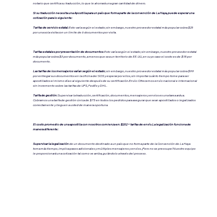
notario que certifica su traducción, lo que le ahorrará una gran cantidad de dinero.
Si su traducción necesita una Apostilla para un país que forma parte de la convención de La Haya, puede esperar una
cotización para lo siguiente:
Tarifas de servicio estatal:
Esto varía según el estado; sin embargo, nuestro proveedor estatal más popular cobra $25
por una sola visita con un límite de 6 documentos por visita.
Tarifas estatales por presentación de documentos:
Esto varía según el estado; sin embargo, nuestro proveedor estatal
más popular cobra $3 por documento, a menos que sea un territorio de EE. UU., en cuyo caso el costo es de $18 por
documento.
Las tarifas de los mensajeros varían según el estado
; sin embargo, nuestro proveedor estatal más popular cobra $99
por entregar sus documentos en la oficina del SOS y esperar por ellos, sin importar cuánto tiempo tome para ser
apostillados el mismo día o al siguiente después de su certificación.Envío: Ofrecemos envío nacional e internacional
sin incremento sobre las tarifas de UPS, FedEx y DHL.
Tarifa de gestión:
Supervisar la traducción, certificación, documentos, mensajeros y envíos es una tarea ardua.
Cobramos una tarifa de gestión única de $75 en todos los pedidos para asegurar que sean apostillados o legalizados
correctamente y lleguen a usted de manera oportuna.
El costo promedio de una apostilla con nosotros comienza en: $202 + tarifas de envío.La legalización funciona de
manera diferente:
Supervisar la legalización
de un documento destinado a un país que no forma parte de la Convención de La Haya
toma más tiempo, implica pasos adicionales y múltiples mensajeros y envíos. ¡Pero no se preocupe! Nuestro equipo
le proporcionará una cotización tal como ve arriba, guiándolo a través del proceso.