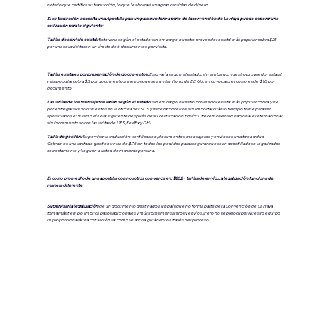
notario que certifica su traducción, lo que le ahorrará una gran cantidad de dinero.
Si su traducción necesita una Apostilla para un país que forma parte de la convención de La Haya, puede esperar una
cotización para lo siguiente:
Tarifas de servicio estatal:
Esto varía según el estado; sin embargo, nuestro proveedor estatal más popular cobra $25
por una sola visita con un límite de 6 documentos por visita.
Tarifas estatales por presentación de documentos:
Esto varía según el estado; sin embargo, nuestro proveedor estatal
más popular cobra $3 por documento, a menos que sea un territorio de EE. UU., en cuyo caso el costo es de $18 por
documento.
Las tarifas de los mensajeros varían según el estado
; sin embargo, nuestro proveedor estatal más popular cobra $99
por entregar sus documentos en la oficina del SOS y esperar por ellos, sin importar cuánto tiempo tome para ser
apostillados el mismo día o al siguiente después de su certificación.Envío: Ofrecemos envío nacional e internacional
sin incremento sobre las tarifas de UPS, FedEx y DHL.
Tarifa de gestión:
Supervisar la traducción, certificación, documentos, mensajeros y envíos es una tarea ardua.
Cobramos una tarifa de gestión única de $75 en todos los pedidos para asegurar que sean apostillados o legalizados
correctamente y lleguen a usted de manera oportuna.
El costo promedio de una apostilla con nosotros comienza en: $202 + tarifas de envío.La legalización funciona de
manera diferente:
Supervisar la legalización
de un documento destinado a un país que no forma parte de la Convención de La Haya
toma más tiempo, implica pasos adicionales y múltiples mensajeros y envíos. ¡Pero no se preocupe! Nuestro equipo
le proporcionará una cotización tal como ve arriba, guiándolo a través del proceso.