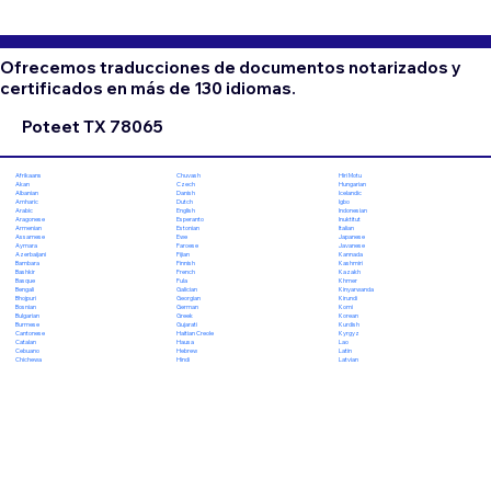
Ofrecemos traducciones de documentos notarizados y
certificados en más de 130 idiomas.
Poteet TX 78065
Chuvash
Hiri Motu
Afrikaans
Czech
Hungarian
Akan
Danish
Icelandic
Albanian
Dutch
Igbo
Amharic
English
Indonesian
Arabic
Esperanto
Inuktitut
Aragonese
Estonian
Italian
Armenian
Ewe
Japanese
Assamese
Faroese
Javanese
Aymara
Fijian
Kannada
Azerbaijani
Finnish
Kashmiri
Bambara
French
Kazakh
Bashkir
Fula
Khmer
Basque
Galician
Kinyarwanda
Bengali
Georgian
Kirundi
Bhojpuri
German
Komi
Bosnian
Greek
Korean
Bulgarian
Gujarati
Kurdish
Burmese
Haitian Creole
Kyrgyz
Cantonese
Hausa
Lao
Catalan
Hebrew
Latin
Cebuano
Hindi
Latvian
Chichewa