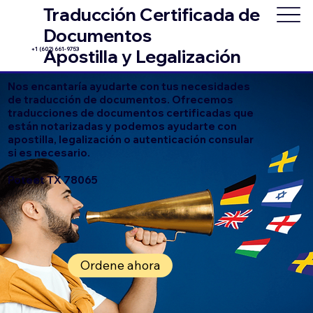
Traducción Certificada de
Documentos
+1 (602) 661-9753
Apostilla y Legalización
Nos encantaría ayudarte con tus necesidades
de traducción de documentos. Ofrecemos
traducciones de documentos certificadas que
están notarizadas y podemos ayudarte con
apostilla, legalización o autenticación consular
si es necesario.
Poteet TX 78065
Ordene ahora