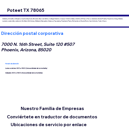
Poteet TX 78065
Abilene, Amarillo, Arlington, Austin, Baytown, Brownsville, Carrollton, College Station, Corpus Christi, Dallas, Denton, El Paso, Frisco, Garland, Grand Prairie, Houston, Irving, Killeen,
Laredo, Lewisville, Lubbock, McAllen, McKinney, Midland, Mesquite, Odessa, Pasadena, Pearland, Plano, Richardson, Round Rock, San Antonio, Tyler, Waco
Dirección postal corporativa
7000 N. 16th Street, Suite 120 #507
Phoenix, Arizona, 85020
Horario de atención
Lunes a viernes 9:00 a 18:00 (hora estándar de la montaña)
Sábados 9:00 a 18:00 (hora estándar de la montaña)
Nuestro Familia de Empresas
Conviértete en traductor de documentos
Ubicaciones de servicio por enlace