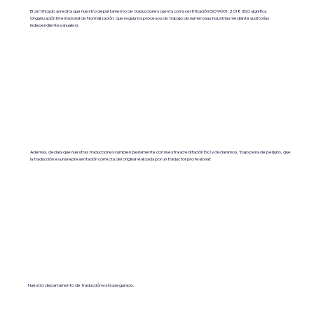
El certificado acredita que nuestro departamento de traducciones cuenta con la certificación ISO 9001:2018 (ISO significa
Organización Internacional de Normalización, que regula los procesos de trabajo de numerosas industrias mediante auditorías
independientes anuales).
Además, declara que nuestras traducciones cumplen plenamente con nuestra acreditación ISO y declaramos, "bajo pena de perjurio, que
la traducción es una representación correcta del original realizada por un traductor profesional".
Nuestro departamento de traducción está asegurado.