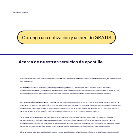
¡Sin cargos ocultos!
Obtenga una cotización y un pedido GRATIS
Acerca de nuestros servicios de apostilla
Si tiene la intención de usar su Traducción Certificada de Documentos dentro de los Estados Unidos, no necesita que
sea Apostillada.
La Apostilla
se utiliza cuando el país receptor forma parte de la Convención de La Haya de 1961. Certifica la
autenticidad de la firma, la capacidad de la persona que firma el documento y el sello o estampilla en el mismo. Esto
elimina la necesidad de autenticación adicional por parte de la embajada o consulado del país de destino.
La Legalización (o Autenticación Consular)
se utiliza cuando el país receptor no forma parte de la Convención de La
Haya.
Ambos son procesos de múltiples pasos que pueden variar de un estado a otro y pueden resultar muy confusos
para el público en general, por lo que nuestros profesionales capacitados pueden asistirle en el proceso siguiendo
la certificación de su traducción. También podemos asistirle con documentos no traducidos.
Sin embargo, para sus documentos traducidos, evaluaremos los documentos que envíe para traducción para
determinar si son más adecuados para Apostilla o Legalización.y si van a un país que forma parte o no de La Haya.
Desafortunadamente, nos resulta casi imposible crear un formulario de cotización para Apostillas porque cada una es
única. Sin embargo, garantizamos que nuestras tarifas son extremadamente accesibles para las Apostillas.
Un gran porcentaje de nuestras traducciones serán apostilladas en la oficina del Secretario de Estado más cercana al