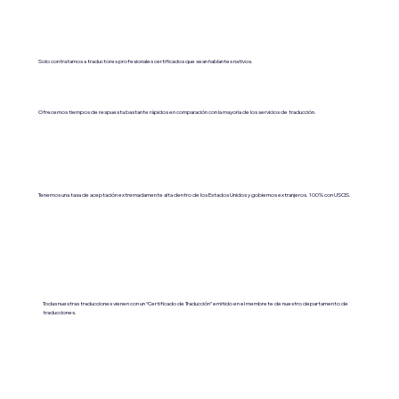
Solo contratamos a traductores profesionales certificados que sean hablantes nativos.
Ofrecemos tiempos de respuesta bastante rápidos en comparación con la mayoría de los servicios de traducción.
Tenemos una tasa de aceptación extremadamente alta dentro de los Estados Unidos y gobiernos extranjeros. 100% con USCIS.
Todas nuestras traducciones vienen con un “Certificado de Traducción” emitido en el membrete de nuestro departamento de
traducciones.