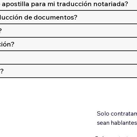
 apostilla para mi traducción notariada?
aducción de documentos?
?
ción?
n?
Solo contratam
sean hablantes