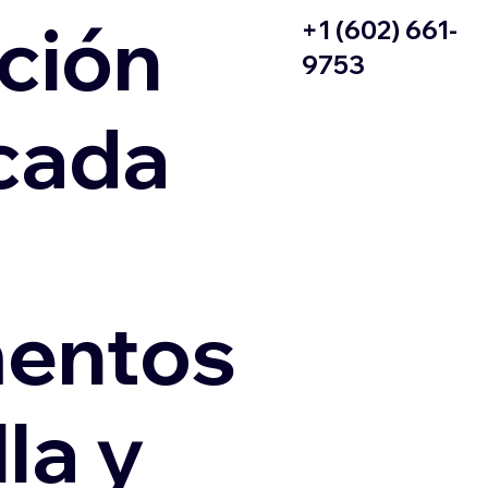
ción
+1 (602) 661-
9753
icada
entos
la y