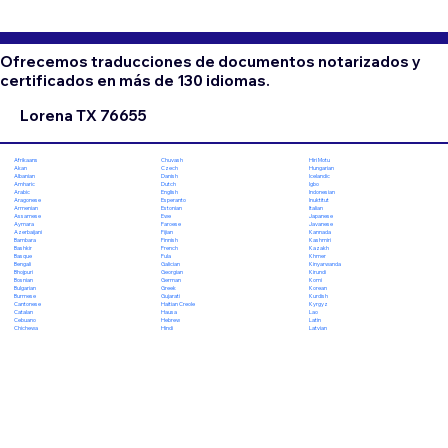
Ofrecemos traducciones de documentos notarizados y
certificados en más de 130 idiomas.
Lorena TX 76655
Chuvash
Hiri Motu
Afrikaans
Czech
Hungarian
Akan
Danish
Icelandic
Albanian
Dutch
Igbo
Amharic
English
Indonesian
Arabic
Esperanto
Inuktitut
Aragonese
Estonian
Italian
Armenian
Ewe
Japanese
Assamese
Faroese
Javanese
Aymara
Fijian
Kannada
Azerbaijani
Finnish
Kashmiri
Bambara
French
Kazakh
Bashkir
Fula
Khmer
Basque
Galician
Kinyarwanda
Bengali
Georgian
Kirundi
Bhojpuri
German
Komi
Bosnian
Greek
Korean
Bulgarian
Gujarati
Kurdish
Burmese
Haitian Creole
Kyrgyz
Cantonese
Hausa
Lao
Catalan
Hebrew
Latin
Cebuano
Hindi
Latvian
Chichewa