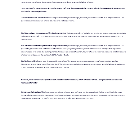
notario que certifica su traducción, lo que le ahorrará una gran cantidad de dinero.
Si su traducción necesita una Apostilla para un país que forma parte de la convención de La Haya, puede esperar una
cotización para lo siguiente:
Tarifas de servicio estatal:
Esto varía según el estado; sin embargo, nuestro proveedor estatal más popular cobra $25
por una sola visita con un límite de 6 documentos por visita.
Tarifas estatales por presentación de documentos:
Esto varía según el estado; sin embargo, nuestro proveedor estatal
más popular cobra $3 por documento, a menos que sea un territorio de EE. UU., en cuyo caso el costo es de $18 por
documento.
Las tarifas de los mensajeros varían según el estado
; sin embargo, nuestro proveedor estatal más popular cobra $99
por entregar sus documentos en la oficina del SOS y esperar por ellos, sin importar cuánto tiempo tome para ser
apostillados el mismo día o al siguiente después de su certificación.Envío: Ofrecemos envío nacional e internacional
sin incremento sobre las tarifas de UPS, FedEx y DHL.
Tarifa de gestión:
Supervisar la traducción, certificación, documentos, mensajeros y envíos es una tarea ardua.
Cobramos una tarifa de gestión única de $75 en todos los pedidos para asegurar que sean apostillados o legalizados
correctamente y lleguen a usted de manera oportuna.
El costo promedio de una apostilla con nosotros comienza en: $202 + tarifas de envío.La legalización funciona de
manera diferente:
Supervisar la legalización
de un documento destinado a un país que no forma parte de la Convención de La Haya
toma más tiempo, implica pasos adicionales y múltiples mensajeros y envíos. ¡Pero no se preocupe! Nuestro equipo
le proporcionará una cotización tal como ve arriba, guiándolo a través del proceso.