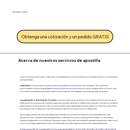
¡Sin cargos ocultos!
Obtenga una cotización y un pedido GRATIS
Acerca de nuestros servicios de apostilla
Si tiene la intención de usar su Traducción Certificada de Documentos dentro de los Estados Unidos, no necesita que
sea Apostillada.
La Apostilla
se utiliza cuando el país receptor forma parte de la Convención de La Haya de 1961. Certifica la
autenticidad de la firma, la capacidad de la persona que firma el documento y el sello o estampilla en el mismo. Esto
elimina la necesidad de autenticación adicional por parte de la embajada o consulado del país de destino.
La Legalización (o Autenticación Consular)
se utiliza cuando el país receptor no forma parte de la Convención de La
Haya.
Ambos son procesos de múltiples pasos que pueden variar de un estado a otro y pueden resultar muy confusos
para el público en general, por lo que nuestros profesionales capacitados pueden asistirle en el proceso siguiendo
la certificación de su traducción. También podemos asistirle con documentos no traducidos.
Sin embargo, para sus documentos traducidos, evaluaremos los documentos que envíe para traducción para
determinar si son más adecuados para Apostilla o Legalización.y si van a un país que forma parte o no de La Haya.
Desafortunadamente, nos resulta casi imposible crear un formulario de cotización para Apostillas porque cada una es
única. Sin embargo, garantizamos que nuestras tarifas son extremadamente accesibles para las Apostillas.
Un gran porcentaje de nuestras traducciones serán apostilladas en la oficina del Secretario de Estado más cercana al