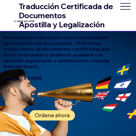
Traducción Certificada de
Documentos
+1 (602) 661-9753
Apostilla y Legalización
Nos encantaría ayudarte con tus necesidades
de traducción de documentos. Ofrecemos
traducciones de documentos certificadas que
están notarizadas y podemos ayudarte con
apostilla, legalización o autenticación consular
si es necesario.
Lorena TX 76655
Ordene ahora