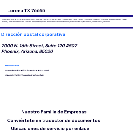
Lorena TX 76655
Abilene, Amarillo, Arlington, Austin, Baytown, Brownsville, Carrollton, College Station, Corpus Christi, Dallas, Denton, El Paso, Frisco, Garland, Grand Prairie, Houston, Irving, Killeen,
Laredo, Lewisville, Lubbock, McAllen, McKinney, Midland, Mesquite, Odessa, Pasadena, Pearland, Plano, Richardson, Round Rock, San Antonio, Tyler, Waco
Dirección postal corporativa
7000 N. 16th Street, Suite 120 #507
Phoenix, Arizona, 85020
Horario de atención
Lunes a viernes 9:00 a 18:00 (hora estándar de la montaña)
Sábados 9:00 a 18:00 (hora estándar de la montaña)
Nuestro Familia de Empresas
Conviértete en traductor de documentos
Ubicaciones de servicio por enlace