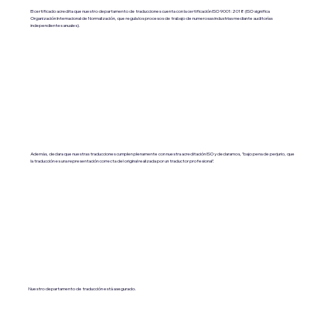
El certificado acredita que nuestro departamento de traducciones cuenta con la certificación ISO 9001:2018 (ISO significa
Organización Internacional de Normalización, que regula los procesos de trabajo de numerosas industrias mediante auditorías
independientes anuales).
Además, declara que nuestras traducciones cumplen plenamente con nuestra acreditación ISO y declaramos, "bajo pena de perjurio, que
la traducción es una representación correcta del original realizada por un traductor profesional".
Nuestro departamento de traducción está asegurado.