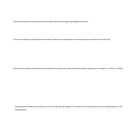
Solo contratamos a traductores profesionales certificados que sean hablantes nativos.
Ofrecemos tiempos de respuesta bastante rápidos en comparación con la mayoría de los servicios de traducción.
Tenemos una tasa de aceptación extremadamente alta dentro de los Estados Unidos y gobiernos extranjeros. 100% con USCIS.
Todas nuestras traducciones vienen con un “Certificado de Traducción” emitido en el membrete de nuestro departamento de
traducciones.