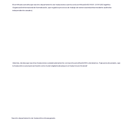
El certificado acredita que nuestro departamento de traducciones cuenta con la certificación ISO 9001:2018 (ISO significa
Organización Internacional de Normalización, que regula los procesos de trabajo de numerosas industrias mediante auditorías
independientes anuales).
Además, declara que nuestras traducciones cumplen plenamente con nuestra acreditación ISO y declaramos, "bajo pena de perjurio, que
la traducción es una representación correcta del original realizada por un traductor profesional".
Nuestro departamento de traducción está asegurado.