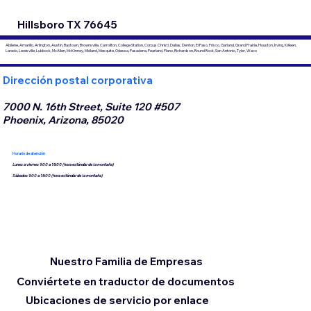
Hillsboro TX 76645
Abilene, Amarillo, Arlington, Austin, Baytown, Brownsville, Carrollton, College Station, Corpus Christi, Dallas, Denton, El Paso, Frisco, Garland, Grand Prairie, Houston, Irving, Killeen,
Laredo, Lewisville, Lubbock, McAllen, McKinney, Midland, Mesquite, Odessa, Pasadena, Pearland, Plano, Richardson, Round Rock, San Antonio, Tyler, Waco
Dirección postal corporativa
7000 N. 16th Street, Suite 120 #507
Phoenix, Arizona, 85020
Horario de atención
Lunes a viernes 9:00 a 18:00 (hora estándar de la montaña)
Sábados 9:00 a 18:00 (hora estándar de la montaña)
Nuestro Familia de Empresas
Conviértete en traductor de documentos
Ubicaciones de servicio por enlace