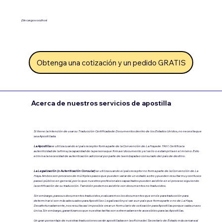
¡Sin cargos ocultos!
Obtenga una cotización y un pedido GRATIS
Acerca de nuestros servicios de apostilla
Si tiene la intención de usar su Traducción Certificada de Documentos dentro de los Estados Unidos, no necesita que
sea Apostillada.
La Apostilla
se utiliza cuando el país receptor forma parte de la Convención de La Haya de 1961. Certifica la
autenticidad de la firma, la capacidad de la persona que firma el documento y el sello o estampilla en el mismo. Esto
elimina la necesidad de autenticación adicional por parte de la embajada o consulado del país de destino.
La Legalización (o Autenticación Consular)
se utiliza cuando el país receptor no forma parte de la Convención de La
Haya.
Ambos son procesos de múltiples pasos que pueden variar de un estado a otro y pueden resultar muy confusos
para el público en general, por lo que nuestros profesionales capacitados pueden asistirle en el proceso siguiendo
la certificación de su traducción. También podemos asistirle con documentos no traducidos.
Sin embargo, para sus documentos traducidos, evaluaremos los documentos que envíe para traducción para
determinar si son más adecuados para Apostilla o Legalización.y si van a un país que forma parte o no de La Haya.
Desafortunadamente, nos resulta casi imposible crear un formulario de cotización para Apostillas porque cada una es
única. Sin embargo, garantizamos que nuestras tarifas son extremadamente accesibles para las Apostillas.
Un gran porcentaje de nuestras traducciones serán apostilladas en la oficina del Secretario de Estado más cercana al