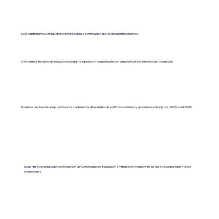
Solo contratamos a traductores profesionales certificados que sean hablantes nativos.
Ofrecemos tiempos de respuesta bastante rápidos en comparación con la mayoría de los servicios de traducción.
Tenemos una tasa de aceptación extremadamente alta dentro de los Estados Unidos y gobiernos extranjeros. 100% con USCIS.
Todas nuestras traducciones vienen con un “Certificado de Traducción” emitido en el membrete de nuestro departamento de
traducciones.