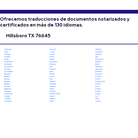
Ofrecemos traducciones de documentos notarizados y
certificados en más de 130 idiomas.
Hillsboro TX 76645
Chuvash
Hiri Motu
Afrikaans
Czech
Hungarian
Akan
Danish
Icelandic
Albanian
Dutch
Igbo
Amharic
English
Indonesian
Arabic
Esperanto
Inuktitut
Aragonese
Estonian
Italian
Armenian
Ewe
Japanese
Assamese
Faroese
Javanese
Aymara
Fijian
Kannada
Azerbaijani
Finnish
Kashmiri
Bambara
French
Kazakh
Bashkir
Fula
Khmer
Basque
Galician
Kinyarwanda
Bengali
Georgian
Kirundi
Bhojpuri
German
Komi
Bosnian
Greek
Korean
Bulgarian
Gujarati
Kurdish
Burmese
Haitian Creole
Kyrgyz
Cantonese
Hausa
Lao
Catalan
Hebrew
Latin
Cebuano
Hindi
Latvian
Chichewa