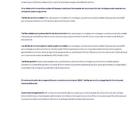
notario que certifica su traducción, lo que le ahorrará una gran cantidad de dinero.
Si su traducción necesita una Apostilla para un país que forma parte de la convención de La Haya, puede esperar una
cotización para lo siguiente:
Tarifas de servicio estatal:
Esto varía según el estado; sin embargo, nuestro proveedor estatal más popular cobra $25
por una sola visita con un límite de 6 documentos por visita.
Tarifas estatales por presentación de documentos:
Esto varía según el estado; sin embargo, nuestro proveedor estatal
más popular cobra $3 por documento, a menos que sea un territorio de EE. UU., en cuyo caso el costo es de $18 por
documento.
Las tarifas de los mensajeros varían según el estado
; sin embargo, nuestro proveedor estatal más popular cobra $99
por entregar sus documentos en la oficina del SOS y esperar por ellos, sin importar cuánto tiempo tome para ser
apostillados el mismo día o al siguiente después de su certificación.Envío: Ofrecemos envío nacional e internacional
sin incremento sobre las tarifas de UPS, FedEx y DHL.
Tarifa de gestión:
Supervisar la traducción, certificación, documentos, mensajeros y envíos es una tarea ardua.
Cobramos una tarifa de gestión única de $75 en todos los pedidos para asegurar que sean apostillados o legalizados
correctamente y lleguen a usted de manera oportuna.
El costo promedio de una apostilla con nosotros comienza en: $202 + tarifas de envío.La legalización funciona de
manera diferente:
Supervisar la legalización
de un documento destinado a un país que no forma parte de la Convención de La Haya
toma más tiempo, implica pasos adicionales y múltiples mensajeros y envíos. ¡Pero no se preocupe! Nuestro equipo
le proporcionará una cotización tal como ve arriba, guiándolo a través del proceso.