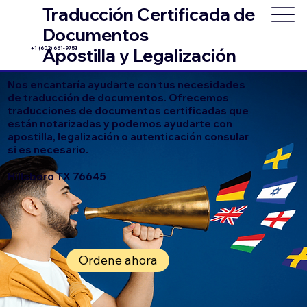
Traducción Certificada de
Documentos
+1 (602) 661-9753
Apostilla y Legalización
Nos encantaría ayudarte con tus necesidades
de traducción de documentos. Ofrecemos
traducciones de documentos certificadas que
están notarizadas y podemos ayudarte con
apostilla, legalización o autenticación consular
si es necesario.
Hillsboro TX 76645
Ordene ahora