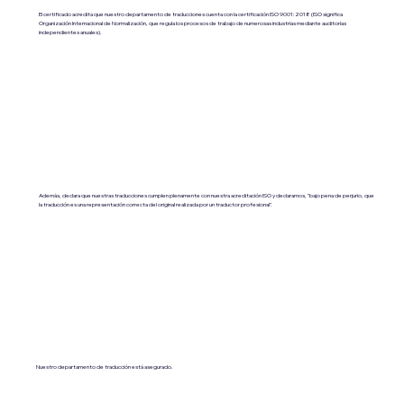
El certificado acredita que nuestro departamento de traducciones cuenta con la certificación ISO 9001:2018 (ISO significa
Organización Internacional de Normalización, que regula los procesos de trabajo de numerosas industrias mediante auditorías
independientes anuales).
Además, declara que nuestras traducciones cumplen plenamente con nuestra acreditación ISO y declaramos, "bajo pena de perjurio, que
la traducción es una representación correcta del original realizada por un traductor profesional".
Nuestro departamento de traducción está asegurado.