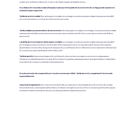
notario que certifica su traducción, lo que le ahorrará una gran cantidad de dinero.
Si su traducción necesita una Apostilla para un país que forma parte de la convención de La Haya, puede esperar una
cotización para lo siguiente:
Tarifas de servicio estatal:
Esto varía según el estado; sin embargo, nuestro proveedor estatal más popular cobra $25
por una sola visita con un límite de 6 documentos por visita.
Tarifas estatales por presentación de documentos:
Esto varía según el estado; sin embargo, nuestro proveedor estatal
más popular cobra $3 por documento, a menos que sea un territorio de EE. UU., en cuyo caso el costo es de $18 por
documento.
Las tarifas de los mensajeros varían según el estado
; sin embargo, nuestro proveedor estatal más popular cobra $99
por entregar sus documentos en la oficina del SOS y esperar por ellos, sin importar cuánto tiempo tome para ser
apostillados el mismo día o al siguiente después de su certificación.Envío: Ofrecemos envío nacional e internacional
sin incremento sobre las tarifas de UPS, FedEx y DHL.
Tarifa de gestión:
Supervisar la traducción, certificación, documentos, mensajeros y envíos es una tarea ardua.
Cobramos una tarifa de gestión única de $75 en todos los pedidos para asegurar que sean apostillados o legalizados
correctamente y lleguen a usted de manera oportuna.
El costo promedio de una apostilla con nosotros comienza en: $202 + tarifas de envío.La legalización funciona de
manera diferente:
Supervisar la legalización
de un documento destinado a un país que no forma parte de la Convención de La Haya
toma más tiempo, implica pasos adicionales y múltiples mensajeros y envíos. ¡Pero no se preocupe! Nuestro equipo
le proporcionará una cotización tal como ve arriba, guiándolo a través del proceso.