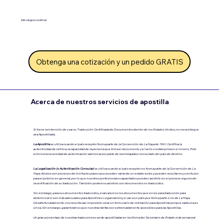
¡Sin cargos ocultos!
Obtenga una cotización y un pedido GRATIS
Acerca de nuestros servicios de apostilla
Si tiene la intención de usar su Traducción Certificada de Documentos dentro de los Estados Unidos, no necesita que
sea Apostillada.
La Apostilla
se utiliza cuando el país receptor forma parte de la Convención de La Haya de 1961. Certifica la
autenticidad de la firma, la capacidad de la persona que firma el documento y el sello o estampilla en el mismo. Esto
elimina la necesidad de autenticación adicional por parte de la embajada o consulado del país de destino.
La Legalización (o Autenticación Consular)
se utiliza cuando el país receptor no forma parte de la Convención de La
Haya.
Ambos son procesos de múltiples pasos que pueden variar de un estado a otro y pueden resultar muy confusos
para el público en general, por lo que nuestros profesionales capacitados pueden asistirle en el proceso siguiendo
la certificación de su traducción. También podemos asistirle con documentos no traducidos.
Sin embargo, para sus documentos traducidos, evaluaremos los documentos que envíe para traducción para
determinar si son más adecuados para Apostilla o Legalización.y si van a un país que forma parte o no de La Haya.
Desafortunadamente, nos resulta casi imposible crear un formulario de cotización para Apostillas porque cada una es
única. Sin embargo, garantizamos que nuestras tarifas son extremadamente accesibles para las Apostillas.
Un gran porcentaje de nuestras traducciones serán apostilladas en la oficina del Secretario de Estado más cercana al