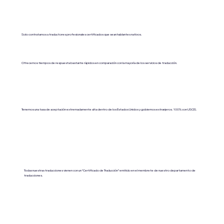
Solo contratamos a traductores profesionales certificados que sean hablantes nativos.
Ofrecemos tiempos de respuesta bastante rápidos en comparación con la mayoría de los servicios de traducción.
Tenemos una tasa de aceptación extremadamente alta dentro de los Estados Unidos y gobiernos extranjeros. 100% con USCIS.
Todas nuestras traducciones vienen con un “Certificado de Traducción” emitido en el membrete de nuestro departamento de
traducciones.