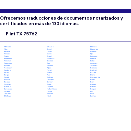
Ofrecemos traducciones de documentos notarizados y
certificados en más de 130 idiomas.
Flint TX 75762
Chuvash
Hiri Motu
Afrikaans
Czech
Hungarian
Akan
Danish
Icelandic
Albanian
Dutch
Igbo
Amharic
English
Indonesian
Arabic
Esperanto
Inuktitut
Aragonese
Estonian
Italian
Armenian
Ewe
Japanese
Assamese
Faroese
Javanese
Aymara
Fijian
Kannada
Azerbaijani
Finnish
Kashmiri
Bambara
French
Kazakh
Bashkir
Fula
Khmer
Basque
Galician
Kinyarwanda
Bengali
Georgian
Kirundi
Bhojpuri
German
Komi
Bosnian
Greek
Korean
Bulgarian
Gujarati
Kurdish
Burmese
Haitian Creole
Kyrgyz
Cantonese
Hausa
Lao
Catalan
Hebrew
Latin
Cebuano
Hindi
Latvian
Chichewa