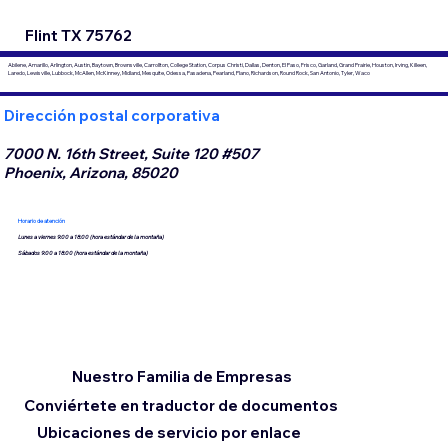
Flint TX 75762
Abilene, Amarillo, Arlington, Austin, Baytown, Brownsville, Carrollton, College Station, Corpus Christi, Dallas, Denton, El Paso, Frisco, Garland, Grand Prairie, Houston, Irving, Killeen,
Laredo, Lewisville, Lubbock, McAllen, McKinney, Midland, Mesquite, Odessa, Pasadena, Pearland, Plano, Richardson, Round Rock, San Antonio, Tyler, Waco
Dirección postal corporativa
7000 N. 16th Street, Suite 120 #507
Phoenix, Arizona, 85020
Horario de atención
Lunes a viernes 9:00 a 18:00 (hora estándar de la montaña)
Sábados 9:00 a 18:00 (hora estándar de la montaña)
Nuestro Familia de Empresas
Conviértete en traductor de documentos
Ubicaciones de servicio por enlace