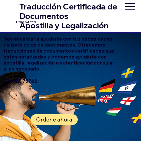
Traducción Certificada de
Documentos
+1 (602) 661-9753
Apostilla y Legalización
Nos encantaría ayudarte con tus necesidades
de traducción de documentos. Ofrecemos
traducciones de documentos certificadas que
están notarizadas y podemos ayudarte con
apostilla, legalización o autenticación consular
si es necesario.
Flint TX 75762
Ordene ahora