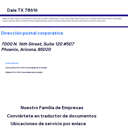
Dale TX 78616
Abilene, Amarillo, Arlington, Austin, Baytown, Brownsville, Carrollton, College Station, Corpus Christi, Dallas, Denton, El Paso, Frisco, Garland, Grand Prairie, Houston, Irving, Killeen,
Laredo, Lewisville, Lubbock, McAllen, McKinney, Midland, Mesquite, Odessa, Pasadena, Pearland, Plano, Richardson, Round Rock, San Antonio, Tyler, Waco
Dirección postal corporativa
7000 N. 16th Street, Suite 120 #507
Phoenix, Arizona, 85020
Horario de atención
Lunes a viernes 9:00 a 18:00 (hora estándar de la montaña)
Sábados 9:00 a 18:00 (hora estándar de la montaña)
Nuestro Familia de Empresas
Conviértete en traductor de documentos
Ubicaciones de servicio por enlace