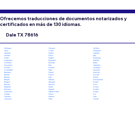
Ofrecemos traducciones de documentos notarizados y
certificados en más de 130 idiomas.
Dale TX 78616
Chuvash
Hiri Motu
Afrikaans
Czech
Hungarian
Akan
Danish
Icelandic
Albanian
Dutch
Igbo
Amharic
English
Indonesian
Arabic
Esperanto
Inuktitut
Aragonese
Estonian
Italian
Armenian
Ewe
Japanese
Assamese
Faroese
Javanese
Aymara
Fijian
Kannada
Azerbaijani
Finnish
Kashmiri
Bambara
French
Kazakh
Bashkir
Fula
Khmer
Basque
Galician
Kinyarwanda
Bengali
Georgian
Kirundi
Bhojpuri
German
Komi
Bosnian
Greek
Korean
Bulgarian
Gujarati
Kurdish
Burmese
Haitian Creole
Kyrgyz
Cantonese
Hausa
Lao
Catalan
Hebrew
Latin
Cebuano
Hindi
Latvian
Chichewa