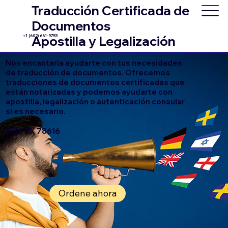
Traducción Certificada de
Documentos
+1 (602) 661-9753
Apostilla y Legalización
Nos encantaría ayudarte con tus necesidades
de traducción de documentos. Ofrecemos
traducciones de documentos certificadas que
están notarizadas y podemos ayudarte con
apostilla, legalización o autenticación consular
si es necesario.
Dale TX 78616
Ordene ahora