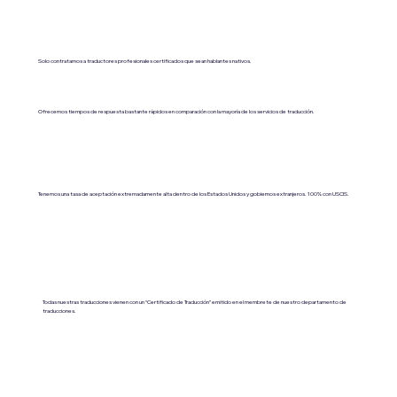
Solo contratamos a traductores profesionales certificados que sean hablantes nativos.
Ofrecemos tiempos de respuesta bastante rápidos en comparación con la mayoría de los servicios de traducción.
Tenemos una tasa de aceptación extremadamente alta dentro de los Estados Unidos y gobiernos extranjeros. 100% con USCIS.
Todas nuestras traducciones vienen con un “Certificado de Traducción” emitido en el membrete de nuestro departamento de
traducciones.