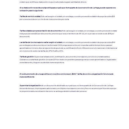
notario que certifica su traducción, lo que le ahorrará una gran cantidad de dinero.
Si su traducción necesita una Apostilla para un país que forma parte de la convención de La Haya, puede esperar una
cotización para lo siguiente:
Tarifas de servicio estatal:
Esto varía según el estado; sin embargo, nuestro proveedor estatal más popular cobra $25
por una sola visita con un límite de 6 documentos por visita.
Tarifas estatales por presentación de documentos:
Esto varía según el estado; sin embargo, nuestro proveedor estatal
más popular cobra $3 por documento, a menos que sea un territorio de EE. UU., en cuyo caso el costo es de $18 por
documento.
Las tarifas de los mensajeros varían según el estado
; sin embargo, nuestro proveedor estatal más popular cobra $99
por entregar sus documentos en la oficina del SOS y esperar por ellos, sin importar cuánto tiempo tome para ser
apostillados el mismo día o al siguiente después de su certificación.Envío: Ofrecemos envío nacional e internacional
sin incremento sobre las tarifas de UPS, FedEx y DHL.
Tarifa de gestión:
Supervisar la traducción, certificación, documentos, mensajeros y envíos es una tarea ardua.
Cobramos una tarifa de gestión única de $75 en todos los pedidos para asegurar que sean apostillados o legalizados
correctamente y lleguen a usted de manera oportuna.
El costo promedio de una apostilla con nosotros comienza en: $202 + tarifas de envío.La legalización funciona de
manera diferente:
Supervisar la legalización
de un documento destinado a un país que no forma parte de la Convención de La Haya
toma más tiempo, implica pasos adicionales y múltiples mensajeros y envíos. ¡Pero no se preocupe! Nuestro equipo
le proporcionará una cotización tal como ve arriba, guiándolo a través del proceso.