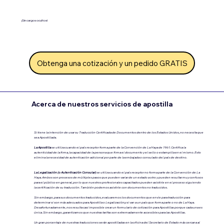
¡Sin cargos ocultos!
Obtenga una cotización y un pedido GRATIS
Acerca de nuestros servicios de apostilla
Si tiene la intención de usar su Traducción Certificada de Documentos dentro de los Estados Unidos, no necesita que
sea Apostillada.
La Apostilla
se utiliza cuando el país receptor forma parte de la Convención de La Haya de 1961. Certifica la
autenticidad de la firma, la capacidad de la persona que firma el documento y el sello o estampilla en el mismo. Esto
elimina la necesidad de autenticación adicional por parte de la embajada o consulado del país de destino.
La Legalización (o Autenticación Consular)
se utiliza cuando el país receptor no forma parte de la Convención de La
Haya.
Ambos son procesos de múltiples pasos que pueden variar de un estado a otro y pueden resultar muy confusos
para el público en general, por lo que nuestros profesionales capacitados pueden asistirle en el proceso siguiendo
la certificación de su traducción. También podemos asistirle con documentos no traducidos.
Sin embargo, para sus documentos traducidos, evaluaremos los documentos que envíe para traducción para
determinar si son más adecuados para Apostilla o Legalización.y si van a un país que forma parte o no de La Haya.
Desafortunadamente, nos resulta casi imposible crear un formulario de cotización para Apostillas porque cada una es
única. Sin embargo, garantizamos que nuestras tarifas son extremadamente accesibles para las Apostillas.
Un gran porcentaje de nuestras traducciones serán apostilladas en la oficina del Secretario de Estado más cercana al