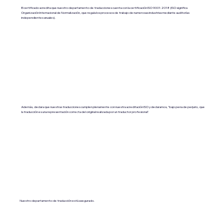
El certificado acredita que nuestro departamento de traducciones cuenta con la certificación ISO 9001:2018 (ISO significa
Organización Internacional de Normalización, que regula los procesos de trabajo de numerosas industrias mediante auditorías
independientes anuales).
Además, declara que nuestras traducciones cumplen plenamente con nuestra acreditación ISO y declaramos, "bajo pena de perjurio, que
la traducción es una representación correcta del original realizada por un traductor profesional".
Nuestro departamento de traducción está asegurado.