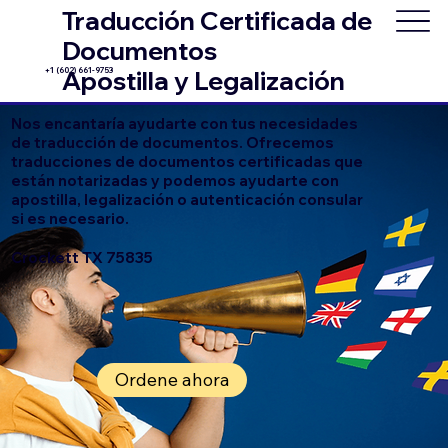
Traducción Certificada de
Documentos
+1 (602) 661-9753
Apostilla y Legalización
Nos encantaría ayudarte con tus necesidades
de traducción de documentos. Ofrecemos
traducciones de documentos certificadas que
están notarizadas y podemos ayudarte con
apostilla, legalización o autenticación consular
si es necesario.
Crockett TX 75835
Ordene ahora