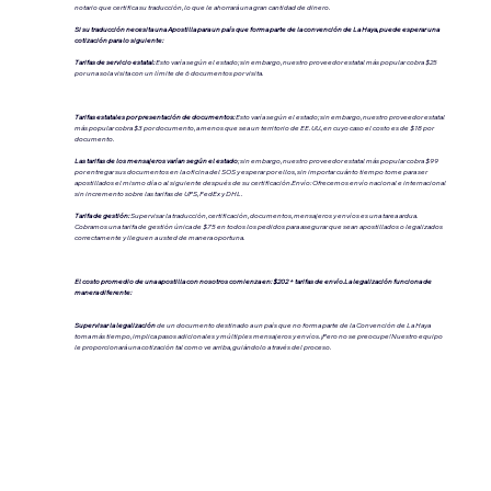
notario que certifica su traducción, lo que le ahorrará una gran cantidad de dinero.
Si su traducción necesita una Apostilla para un país que forma parte de la convención de La Haya, puede esperar una
cotización para lo siguiente:
Tarifas de servicio estatal:
Esto varía según el estado; sin embargo, nuestro proveedor estatal más popular cobra $25
por una sola visita con un límite de 6 documentos por visita.
Tarifas estatales por presentación de documentos:
Esto varía según el estado; sin embargo, nuestro proveedor estatal
más popular cobra $3 por documento, a menos que sea un territorio de EE. UU., en cuyo caso el costo es de $18 por
documento.
Las tarifas de los mensajeros varían según el estado
; sin embargo, nuestro proveedor estatal más popular cobra $99
por entregar sus documentos en la oficina del SOS y esperar por ellos, sin importar cuánto tiempo tome para ser
apostillados el mismo día o al siguiente después de su certificación.Envío: Ofrecemos envío nacional e internacional
sin incremento sobre las tarifas de UPS, FedEx y DHL.
Tarifa de gestión:
Supervisar la traducción, certificación, documentos, mensajeros y envíos es una tarea ardua.
Cobramos una tarifa de gestión única de $75 en todos los pedidos para asegurar que sean apostillados o legalizados
correctamente y lleguen a usted de manera oportuna.
El costo promedio de una apostilla con nosotros comienza en: $202 + tarifas de envío.La legalización funciona de
manera diferente:
Supervisar la legalización
de un documento destinado a un país que no forma parte de la Convención de La Haya
toma más tiempo, implica pasos adicionales y múltiples mensajeros y envíos. ¡Pero no se preocupe! Nuestro equipo
le proporcionará una cotización tal como ve arriba, guiándolo a través del proceso.