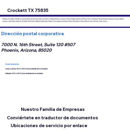
Crockett TX 75835
Abilene, Amarillo, Arlington, Austin, Baytown, Brownsville, Carrollton, College Station, Corpus Christi, Dallas, Denton, El Paso, Frisco, Garland, Grand Prairie, Houston, Irving, Killeen,
Laredo, Lewisville, Lubbock, McAllen, McKinney, Midland, Mesquite, Odessa, Pasadena, Pearland, Plano, Richardson, Round Rock, San Antonio, Tyler, Waco
Dirección postal corporativa
7000 N. 16th Street, Suite 120 #507
Phoenix, Arizona, 85020
Horario de atención
Lunes a viernes 9:00 a 18:00 (hora estándar de la montaña)
Sábados 9:00 a 18:00 (hora estándar de la montaña)
Nuestro Familia de Empresas
Conviértete en traductor de documentos
Ubicaciones de servicio por enlace