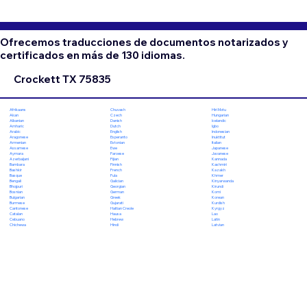
Ofrecemos traducciones de documentos notarizados y
certificados en más de 130 idiomas.
Crockett TX 75835
Chuvash
Hiri Motu
Afrikaans
Czech
Hungarian
Akan
Danish
Icelandic
Albanian
Dutch
Igbo
Amharic
English
Indonesian
Arabic
Esperanto
Inuktitut
Aragonese
Estonian
Italian
Armenian
Ewe
Japanese
Assamese
Faroese
Javanese
Aymara
Fijian
Kannada
Azerbaijani
Finnish
Kashmiri
Bambara
French
Kazakh
Bashkir
Fula
Khmer
Basque
Galician
Kinyarwanda
Bengali
Georgian
Kirundi
Bhojpuri
German
Komi
Bosnian
Greek
Korean
Bulgarian
Gujarati
Kurdish
Burmese
Haitian Creole
Kyrgyz
Cantonese
Hausa
Lao
Catalan
Hebrew
Latin
Cebuano
Hindi
Latvian
Chichewa