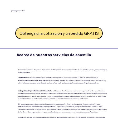
¡Sin cargos ocultos!
Obtenga una cotización y un pedido GRATIS
Acerca de nuestros servicios de apostilla
Si tiene la intención de usar su Traducción Certificada de Documentos dentro de los Estados Unidos, no necesita que
sea Apostillada.
La Apostilla
se utiliza cuando el país receptor forma parte de la Convención de La Haya de 1961. Certifica la
autenticidad de la firma, la capacidad de la persona que firma el documento y el sello o estampilla en el mismo. Esto
elimina la necesidad de autenticación adicional por parte de la embajada o consulado del país de destino.
La Legalización (o Autenticación Consular)
se utiliza cuando el país receptor no forma parte de la Convención de La
Haya.
Ambos son procesos de múltiples pasos que pueden variar de un estado a otro y pueden resultar muy confusos
para el público en general, por lo que nuestros profesionales capacitados pueden asistirle en el proceso siguiendo
la certificación de su traducción. También podemos asistirle con documentos no traducidos.
Sin embargo, para sus documentos traducidos, evaluaremos los documentos que envíe para traducción para
determinar si son más adecuados para Apostilla o Legalización.y si van a un país que forma parte o no de La Haya.
Desafortunadamente, nos resulta casi imposible crear un formulario de cotización para Apostillas porque cada una es
única. Sin embargo, garantizamos que nuestras tarifas son extremadamente accesibles para las Apostillas.
Un gran porcentaje de nuestras traducciones serán apostilladas en la oficina del Secretario de Estado más cercana al