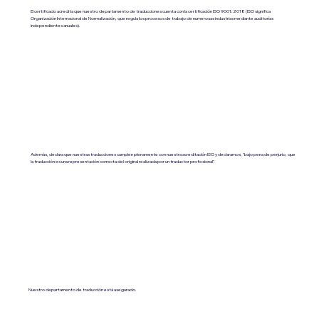
El certificado acredita que nuestro departamento de traducciones cuenta con la certificación ISO 9001:2018 (ISO significa
Organización Internacional de Normalización, que regula los procesos de trabajo de numerosas industrias mediante auditorías
independientes anuales).
Además, declara que nuestras traducciones cumplen plenamente con nuestra acreditación ISO y declaramos, "bajo pena de perjurio, que
la traducción es una representación correcta del original realizada por un traductor profesional".
Nuestro departamento de traducción está asegurado.