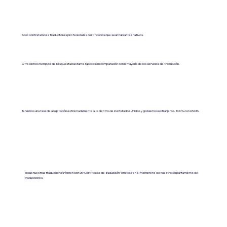
Solo contratamos a traductores profesionales certificados que sean hablantes nativos.
Ofrecemos tiempos de respuesta bastante rápidos en comparación con la mayoría de los servicios de traducción.
Tenemos una tasa de aceptación extremadamente alta dentro de los Estados Unidos y gobiernos extranjeros. 100% con USCIS.
Todas nuestras traducciones vienen con un “Certificado de Traducción” emitido en el membrete de nuestro departamento de
traducciones.