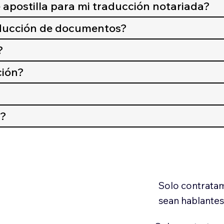
 apostilla para mi traducción notariada?
aducción de documentos?
?
ción?
n?
Solo contratam
sean hablantes