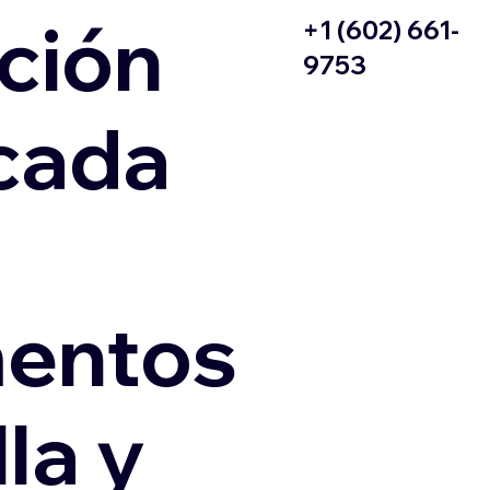
ción
+1 (602) 661-
9753
icada
entos
la y