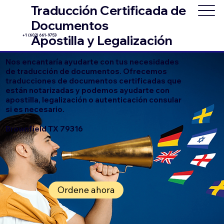
Traducción Certificada de
Documentos
+1 (602) 661-9753
Apostilla y Legalización
Nos encantaría ayudarte con tus necesidades
de traducción de documentos. Ofrecemos
traducciones de documentos certificadas que
están notarizadas y podemos ayudarte con
apostilla, legalización o autenticación consular
si es necesario.
Brownfield TX 79316
Ordene ahora