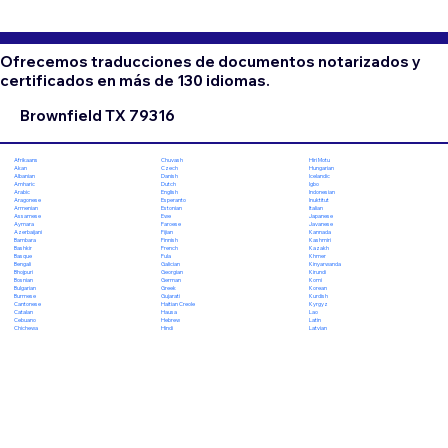
Ofrecemos traducciones de documentos notarizados y
certificados en más de 130 idiomas.
Brownfield TX 79316
Chuvash
Hiri Motu
Afrikaans
Czech
Hungarian
Akan
Danish
Icelandic
Albanian
Dutch
Igbo
Amharic
English
Indonesian
Arabic
Esperanto
Inuktitut
Aragonese
Estonian
Italian
Armenian
Ewe
Japanese
Assamese
Faroese
Javanese
Aymara
Fijian
Kannada
Azerbaijani
Finnish
Kashmiri
Bambara
French
Kazakh
Bashkir
Fula
Khmer
Basque
Galician
Kinyarwanda
Bengali
Georgian
Kirundi
Bhojpuri
German
Komi
Bosnian
Greek
Korean
Bulgarian
Gujarati
Kurdish
Burmese
Haitian Creole
Kyrgyz
Cantonese
Hausa
Lao
Catalan
Hebrew
Latin
Cebuano
Hindi
Latvian
Chichewa