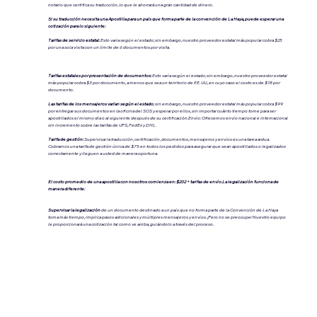
notario que certifica su traducción, lo que le ahorrará una gran cantidad de dinero.
Si su traducción necesita una Apostilla para un país que forma parte de la convención de La Haya, puede esperar una
cotización para lo siguiente:
Tarifas de servicio estatal:
Esto varía según el estado; sin embargo, nuestro proveedor estatal más popular cobra $25
por una sola visita con un límite de 6 documentos por visita.
Tarifas estatales por presentación de documentos:
Esto varía según el estado; sin embargo, nuestro proveedor estatal
más popular cobra $3 por documento, a menos que sea un territorio de EE. UU., en cuyo caso el costo es de $18 por
documento.
Las tarifas de los mensajeros varían según el estado
; sin embargo, nuestro proveedor estatal más popular cobra $99
por entregar sus documentos en la oficina del SOS y esperar por ellos, sin importar cuánto tiempo tome para ser
apostillados el mismo día o al siguiente después de su certificación.Envío: Ofrecemos envío nacional e internacional
sin incremento sobre las tarifas de UPS, FedEx y DHL.
Tarifa de gestión:
Supervisar la traducción, certificación, documentos, mensajeros y envíos es una tarea ardua.
Cobramos una tarifa de gestión única de $75 en todos los pedidos para asegurar que sean apostillados o legalizados
correctamente y lleguen a usted de manera oportuna.
El costo promedio de una apostilla con nosotros comienza en: $202 + tarifas de envío.La legalización funciona de
manera diferente:
Supervisar la legalización
de un documento destinado a un país que no forma parte de la Convención de La Haya
toma más tiempo, implica pasos adicionales y múltiples mensajeros y envíos. ¡Pero no se preocupe! Nuestro equipo
le proporcionará una cotización tal como ve arriba, guiándolo a través del proceso.