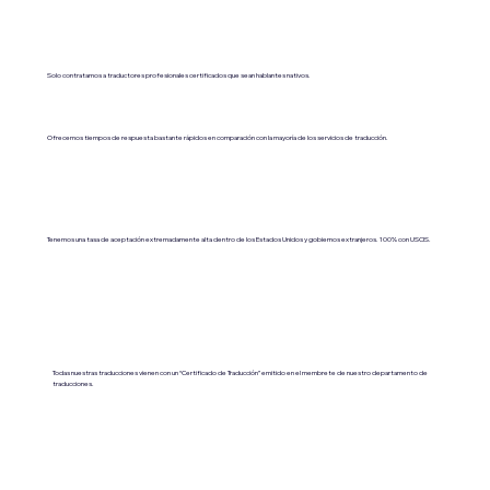
Solo contratamos a traductores profesionales certificados que sean hablantes nativos.
Ofrecemos tiempos de respuesta bastante rápidos en comparación con la mayoría de los servicios de traducción.
Tenemos una tasa de aceptación extremadamente alta dentro de los Estados Unidos y gobiernos extranjeros. 100% con USCIS.
Todas nuestras traducciones vienen con un “Certificado de Traducción” emitido en el membrete de nuestro departamento de
traducciones.