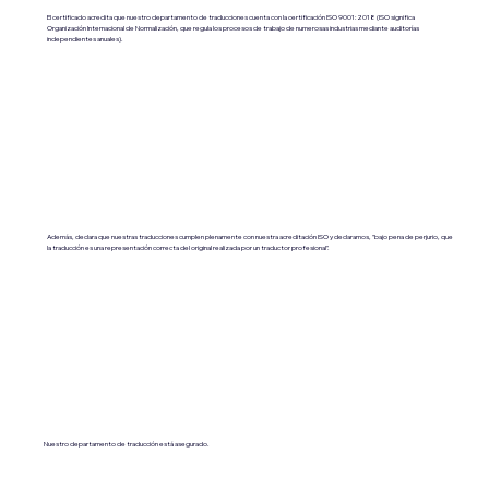
El certificado acredita que nuestro departamento de traducciones cuenta con la certificación ISO 9001:2018 (ISO significa
Organización Internacional de Normalización, que regula los procesos de trabajo de numerosas industrias mediante auditorías
independientes anuales).
Además, declara que nuestras traducciones cumplen plenamente con nuestra acreditación ISO y declaramos, "bajo pena de perjurio, que
la traducción es una representación correcta del original realizada por un traductor profesional".
Nuestro departamento de traducción está asegurado.