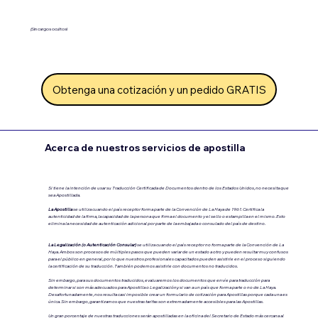
¡Sin cargos ocultos!
Obtenga una cotización y un pedido GRATIS
Acerca de nuestros servicios de apostilla
Si tiene la intención de usar su Traducción Certificada de Documentos dentro de los Estados Unidos, no necesita que
sea Apostillada.
La Apostilla
se utiliza cuando el país receptor forma parte de la Convención de La Haya de 1961. Certifica la
autenticidad de la firma, la capacidad de la persona que firma el documento y el sello o estampilla en el mismo. Esto
elimina la necesidad de autenticación adicional por parte de la embajada o consulado del país de destino.
La Legalización (o Autenticación Consular)
se utiliza cuando el país receptor no forma parte de la Convención de La
Haya.
Ambos son procesos de múltiples pasos que pueden variar de un estado a otro y pueden resultar muy confusos
para el público en general, por lo que nuestros profesionales capacitados pueden asistirle en el proceso siguiendo
la certificación de su traducción. También podemos asistirle con documentos no traducidos.
Sin embargo, para sus documentos traducidos, evaluaremos los documentos que envíe para traducción para
determinar si son más adecuados para Apostilla o Legalización.y si van a un país que forma parte o no de La Haya.
Desafortunadamente, nos resulta casi imposible crear un formulario de cotización para Apostillas porque cada una es
única. Sin embargo, garantizamos que nuestras tarifas son extremadamente accesibles para las Apostillas.
Un gran porcentaje de nuestras traducciones serán apostilladas en la oficina del Secretario de Estado más cercana al