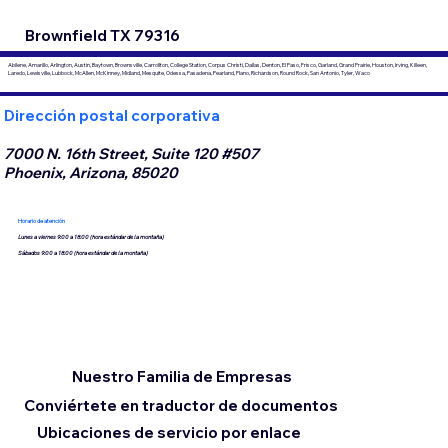
Brownfield TX 79316
Abilene, Amarillo, Arlington, Austin, Baytown, Brownsville, Carrollton, College Station, Corpus Christi, Dallas, Denton, El Paso, Frisco, Garland, Grand Prairie, Houston, Irving, Killeen,
Laredo, Lewisville, Lubbock, McAllen, McKinney, Midland, Mesquite, Odessa, Pasadena, Pearland, Plano, Richardson, Round Rock, San Antonio, Tyler, Waco
Dirección postal corporativa
7000 N. 16th Street, Suite 120 #507
Phoenix, Arizona, 85020
Horario de atención
Lunes a viernes 9:00 a 18:00 (hora estándar de la montaña)
Sábados 9:00 a 18:00 (hora estándar de la montaña)
Nuestro Familia de Empresas
Conviértete en traductor de documentos
Ubicaciones de servicio por enlace